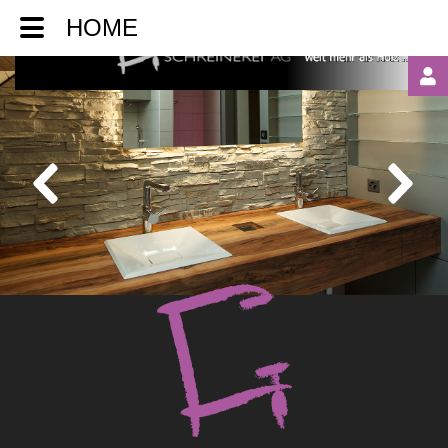
HOME
LOGIN
OR
REGISTER
Automatische
Erinnerung