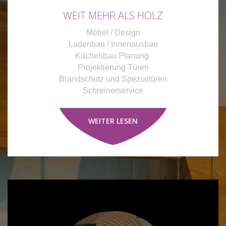
WEIT MEHR ALS HOLZ
Möbel / Design
Ladenbau / Innenausbau
Küchenbau Planung
Projektierung Türen
Brandschutz und Spezialtüren
Schreinerservice
WEITER LESEN