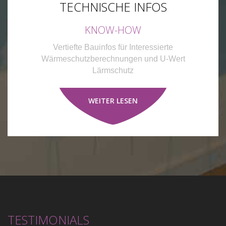
TECHNISCHE INFOS
KNOW-HOW
Vertiefte Bauinfos für Interessierte
Wärmeschutzberechnungen und U-Wert
Lärmschutz
WEITER LESEN
TESTIMONIALS