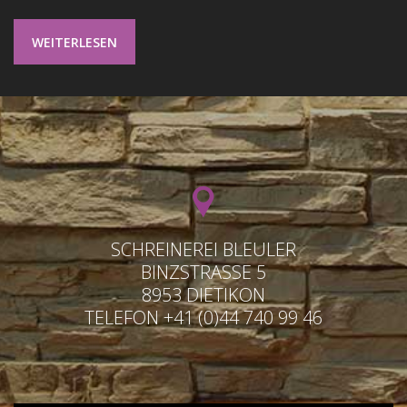
WEITERLESEN
SCHREINEREI BLEULER
BINZSTRASSE 5
8953 DIETIKON
TELEFON +41 (0)44 740 99 46