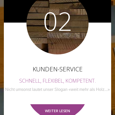
02
KUNDEN-SERVICE
SCHNELL, FLEXIBEL, KOMPETENT.
Nicht umsonst lautet unser Slogan «weit mehr als Holz...»
WEITER LESEN